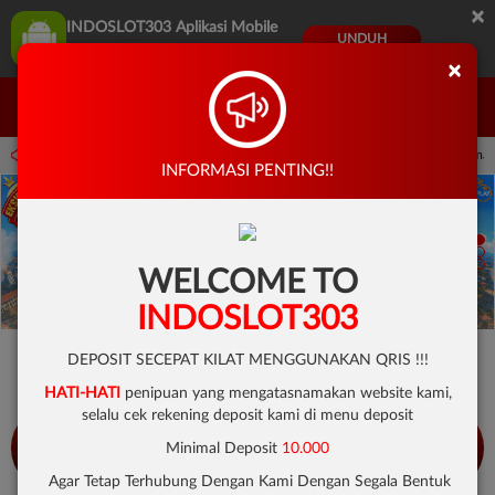
×
INDOSLOT303 Aplikasi Mobile
UNDUH
Jangan tampilkan lagi hari ini
×
Masuk
Daftar
ri 15.00.00 sampai 30-Sep-2026 15.00.00. Selama waktu ini, PP Virtual Sports perm
INFORMASI PENTING!!
WELCOME TO
INDOSLOT303
DEPOSIT SECEPAT KILAT MENGGUNAKAN QRIS !!!
JACKPOT
PLAY
HATI-HATI
penipuan yang mengatasnamakan website kami,
selalu cek rekening deposit kami di menu deposit
IDR
12,686,794,763
Minimal Deposit
10.000
Agar Tetap Terhubung Dengan Kami Dengan Segala Bentuk