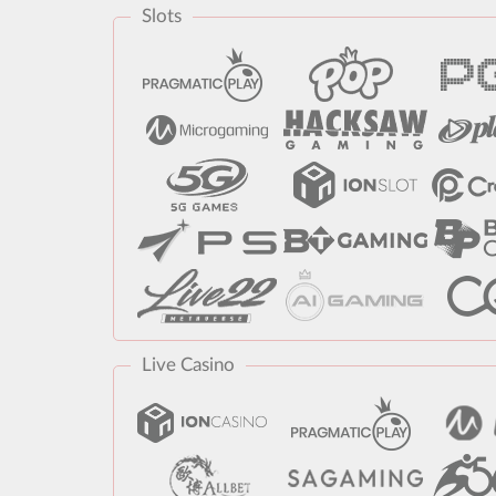
Slots
Live Casino