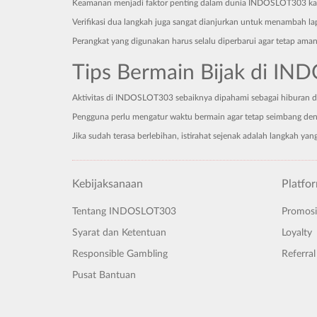
Keamanan menjadi faktor penting dalam dunia INDOSLOT303 kare
Verifikasi dua langkah juga sangat dianjurkan untuk menambah lap
Perangkat yang digunakan harus selalu diperbarui agar tetap aman 
Tips Bermain Bijak di I
Aktivitas di INDOSLOT303 sebaiknya dipahami sebagai hiburan dig
Pengguna perlu mengatur waktu bermain agar tetap seimbang dengan
Jika sudah terasa berlebihan, istirahat sejenak adalah langkah y
Kebijaksanaan
Platfo
Tentang INDOSLOT303
Promosi
Syarat dan Ketentuan
Loyalty
Responsible Gambling
Referral
Pusat Bantuan