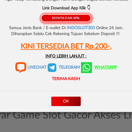
Link Download App Klik 👇
DOWNLOAD APK
Semua Jenis Bank / E-wallet Di
INDOSLOT303
Online 24 Jam.
Diharapkan Selalu Cek Rekening Tujuan Sebelum Deposit !!!
KINI TERSEDIA BET Rp.200-,
INFO LEBIH LANJUT :
LIVECHAT
TELEGRAM
WHATSAPP
TERIMA KASIH
es Link Slot88 Alternatif Tercepat Dan Mudah
OK
 Game Slot Gacor Akses Link