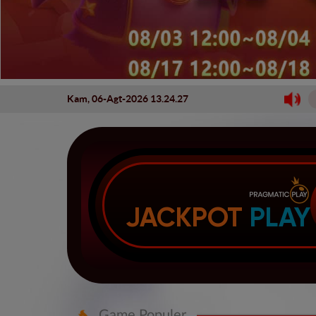
Kam, 06-Agt-2026 13.24.27
ts pada 30-Jun-2026 dari 15.00.00 sampai 30-Sep-2026 15.00.00. Selama waktu ini,
JACKPOT
PLAY
Game Populer