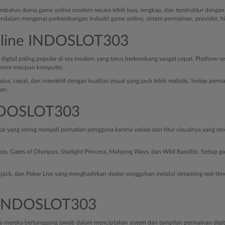
mbahas dunia game online modern secara lebih luas, lengkap, dan terstruktur deng
ndalam mengenai perkembangan industri game online, sistem permainan, provider, hi
line INDOSLOT303
an digital paling populer di era modern yang terus berkembang sangat cepat. Platfo
tphone maupun komputer.
 cepat, dan interaktif dengan kualitas visual yang jauh lebih realistis. Setiap p
an.
NDOSLOT303
yang sering menjadi perhatian pengguna karena variasi dan fitur visualnya yang moder
a, Gates of Olympus, Starlight Princess, Mahjong Ways, dan Wild Bandito. Setiap game
lackjack, dan Poker Live yang menghadirkan dealer sungguhan melalui streaming real-tim
i INDOSLOT303
 mereka bertanggung jawab dalam menciptakan sistem dan tampilan permainan digit