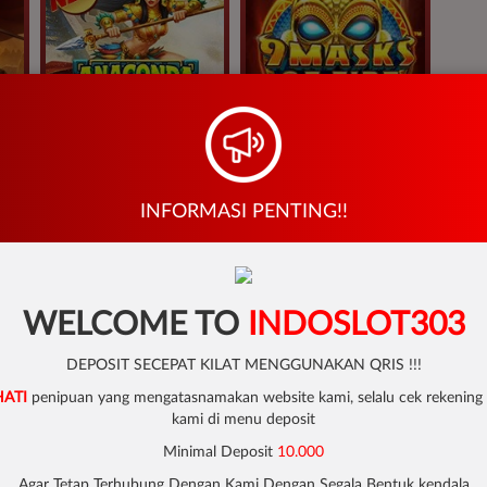
Anaconda Gold
9 Masks of Fire™ HyperSpins™
Pragmatic Play
MicroGaming
INFORMASI PENTING!!
WELCOME TO
INDOSLOT303
DEPOSIT SECEPAT KILAT MENGGUNAKAN QRIS !!!
HATI
penipuan yang mengatasnamakan website kami, selalu cek rekening 
kami di menu deposit
Minimal Deposit
10.000
Agar Tetap Terhubung Dengan Kami Dengan Segala Bentuk kendala,