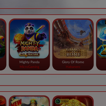
Mighty Panda
Glory Of Rome
MicroGaming
Habanero