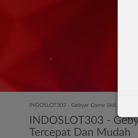
INDOSLOT303 - Gebyar Game Slot Gacor Aks
INDOSLOT303 - Gebyar
Tercepat Dan Mudah