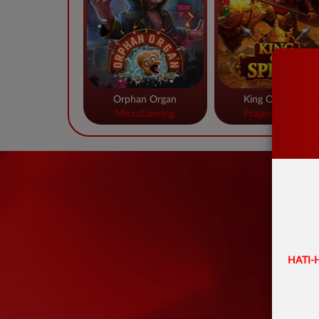
Orphan Organ
King Of Spears
MicroGaming
Pragmatic Play
HATI-