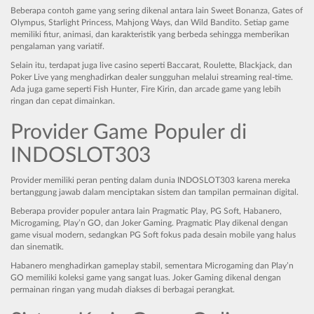
Beberapa contoh game yang sering dikenal antara lain Sweet Bonanza, Gates of
Olympus, Starlight Princess, Mahjong Ways, dan Wild Bandito. Setiap game
memiliki fitur, animasi, dan karakteristik yang berbeda sehingga memberikan
pengalaman yang variatif.
Selain itu, terdapat juga live casino seperti Baccarat, Roulette, Blackjack, dan
Poker Live yang menghadirkan dealer sungguhan melalui streaming real-time.
Ada juga game seperti Fish Hunter, Fire Kirin, dan arcade game yang lebih
ringan dan cepat dimainkan.
Provider Game Populer di
INDOSLOT303
Provider memiliki peran penting dalam dunia INDOSLOT303 karena mereka
bertanggung jawab dalam menciptakan sistem dan tampilan permainan digital.
Beberapa provider populer antara lain Pragmatic Play, PG Soft, Habanero,
Microgaming, Play’n GO, dan Joker Gaming. Pragmatic Play dikenal dengan
game visual modern, sedangkan PG Soft fokus pada desain mobile yang halus
dan sinematik.
Habanero menghadirkan gameplay stabil, sementara Microgaming dan Play’n
GO memiliki koleksi game yang sangat luas. Joker Gaming dikenal dengan
permainan ringan yang mudah diakses di berbagai perangkat.