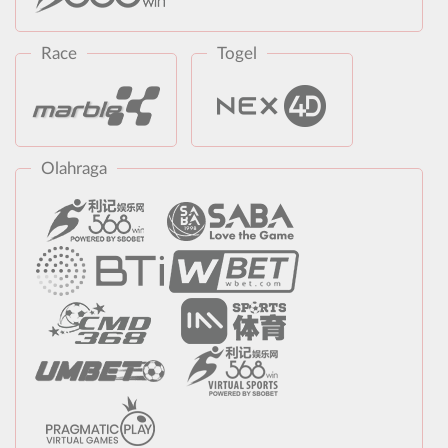
Race
Togel
Olahraga