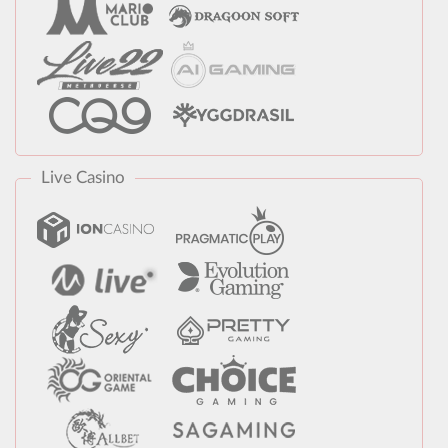
Live Casino