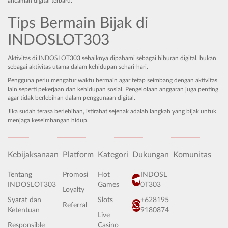
ancaman digital terbaru.
Tips Bermain Bijak di
INDOSLOT303
Aktivitas di INDOSLOT303 sebaiknya dipahami sebagai hiburan digital, bukan
sebagai aktivitas utama dalam kehidupan sehari-hari.
Pengguna perlu mengatur waktu bermain agar tetap seimbang dengan aktivitas
lain seperti pekerjaan dan kehidupan sosial. Pengelolaan anggaran juga penting
agar tidak berlebihan dalam penggunaan digital.
Jika sudah terasa berlebihan, istirahat sejenak adalah langkah yang bijak untuk
menjaga keseimbangan hidup.
Kebijaksanaan
Platform
Kategori
Dukungan
Komunitas
Tentang
Promosi
Hot
INDOSL
INDOSLOT303
Games
0T303
Loyalty
Syarat dan
Slots
+628195
Referral
Ketentuan
9180874
Live
Responsible
Casino