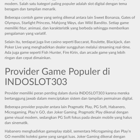
modern. Salah satu kategori paling populer adalah slot digital dengan tema
beragam dan tampilan menarik.
Beberapa contoh game yang sering dikenal antara lain Sweet Bonanza, Gates of
Olympus, Starlight Princess, Mahjong Ways, dan Wild Bandito. Setiap game
memiliki fitur, animasi, dan karakteristik yang berbeda sehingga memberikan
pengalaman yang variatif.
Selain itu, terdapat juga live casino seperti Baccarat, Roulette, Blackjack, dan
Poker Live yang menghadirkan dealer sungguhan melalui streaming real-time.
Ada juga game seperti Fish Hunter, Fire Kirin, dan arcade game yang lebih
ringan dan cepat dimainkan.
Provider Game Populer di
INDOSLOT303
Provider memiliki peran penting dalam dunia INDOSLOT303 karena mereka
bertanggung jawab dalam menciptakan sistem dan tampilan permainan digital.
Beberapa provider populer antara lain Pragmatic Play, PG Soft, Habanero,
Microgaming, Play’n GO, dan Joker Gaming. Pragmatic Play dikenal dengan
game visual modern, sedangkan PG Soft fokus pada desain mobile yang halus
dan sinematik.
Habanero menghadirkan gameplay stabil, sementara Microgaming dan Play’n
GO memiliki koleksi game yang sangat luas. Joker Gaming dikenal dengan