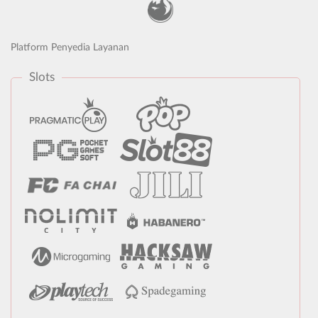
Platform Penyedia Layanan
Slots