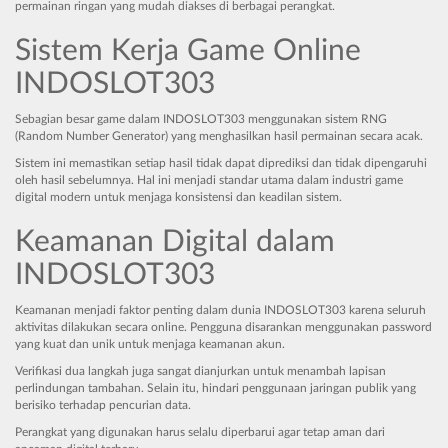
permainan ringan yang mudah diakses di berbagai perangkat.
Sistem Kerja Game Online
INDOSLOT303
Sebagian besar game dalam INDOSLOT303 menggunakan sistem RNG
(Random Number Generator) yang menghasilkan hasil permainan secara acak.
Sistem ini memastikan setiap hasil tidak dapat diprediksi dan tidak dipengaruhi
oleh hasil sebelumnya. Hal ini menjadi standar utama dalam industri game
digital modern untuk menjaga konsistensi dan keadilan sistem.
Keamanan Digital dalam
INDOSLOT303
Keamanan menjadi faktor penting dalam dunia INDOSLOT303 karena seluruh
aktivitas dilakukan secara online. Pengguna disarankan menggunakan password
yang kuat dan unik untuk menjaga keamanan akun.
Verifikasi dua langkah juga sangat dianjurkan untuk menambah lapisan
perlindungan tambahan. Selain itu, hindari penggunaan jaringan publik yang
berisiko terhadap pencurian data.
Perangkat yang digunakan harus selalu diperbarui agar tetap aman dari