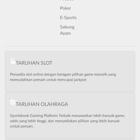
Poker
E-Sports
Sabung
Ayam
TARUHAN SLOT
Penyedia slot online dengan beragam pilihan game menarik yang
memudahkan pemain untuk mencapai jackpot
TARUHAN OLAHRAGA
Sportsbook Gaming Platform Terbaik menawarkan lebih banyak game,
odds yang lebih tinggi, dan menyediakan pilihan yang lebih banyak
untuk pemain.