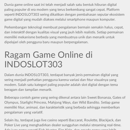
Dunia game online saat ini telah menjadi salah satu bentuk hiburan digital
paling populer di era modern yang terus berkembang sangat cepat. Platform
seperti INDOSLOT303 sering dikaitkan dengan pembahasan seputar ekosistem
game digital yang mudah diakses melalui smartphone maupun komputer.
Perkembangan teknologi membuat pengalaman bermain semakin halus, cepat,
dan interaktif dengan kualitas visual yang jauh lebih realistis. Setiap permainan
memiliki mekanisme berbeda yang membuatnya unik dan menarik untuk
dipelajari oleh pengguna baru maupun berpengalaman.
Ragam Game Online di
INDOSLOT303
Dalam dunia INDOSLOT303, terdapat banyak jenis permainan digital yang
sering menjadi perhatian pengguna karena variasi dan fitur visualnya yang
modern. Salah satu kategori paling populer adalah slot digital dengan tema
beragam dan tampilan menarik.
Beberapa contoh game yang sering dikenal antara lain Sweet Bonanza, Gates of
Olympus, Starlight Princess, Mahjong Ways, dan Wild Bandito. Setiap game
memiliki fitur, animasi, dan karakteristik yang berbeda sehingga memberikan
pengalaman yang variatif.
Selain itu, terdapat juga live casino seperti Baccarat, Roulette, Blackjack, dan
Poker Live yang menghadirkan dealer sungguhan melalui streaming real-time.