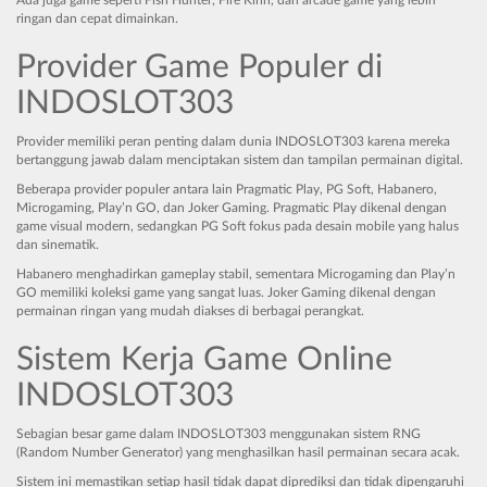
Ada juga game seperti Fish Hunter, Fire Kirin, dan arcade game yang lebih
ringan dan cepat dimainkan.
Provider Game Populer di
INDOSLOT303
Provider memiliki peran penting dalam dunia INDOSLOT303 karena mereka
bertanggung jawab dalam menciptakan sistem dan tampilan permainan digital.
Beberapa provider populer antara lain Pragmatic Play, PG Soft, Habanero,
Microgaming, Play’n GO, dan Joker Gaming. Pragmatic Play dikenal dengan
game visual modern, sedangkan PG Soft fokus pada desain mobile yang halus
dan sinematik.
Habanero menghadirkan gameplay stabil, sementara Microgaming dan Play’n
GO memiliki koleksi game yang sangat luas. Joker Gaming dikenal dengan
permainan ringan yang mudah diakses di berbagai perangkat.
Sistem Kerja Game Online
INDOSLOT303
Sebagian besar game dalam INDOSLOT303 menggunakan sistem RNG
(Random Number Generator) yang menghasilkan hasil permainan secara acak.
Sistem ini memastikan setiap hasil tidak dapat diprediksi dan tidak dipengaruhi