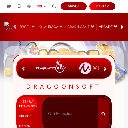
MASUK
DAFTAR
RACE
TOGEL
OLAHRAGA
CRASH GAME
ARCADE
PO
DRAGOONSOFT
SEMUA
PERMAINAN
ARCADE
FISHING