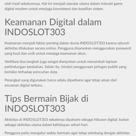
oleh hasil sebelumnya. Hal ini menjadi standar utama dalam industri game
digital modern untuk menjaga konsistensi dan keadilan sistem.
Keamanan Digital dalam
INDOSLOT303
Keamanan menjadi faktor penting dalam dunia INDOSLOT303 karena seluruh
aktivitas dilakukan secara online. Pengguna disarankan menggunakan password
yang kuat dan unik untuk menjaga keamanan akun.
Verifikasi dua langkah juga sangat dianjurkan untuk menambah lapisan
perlindungan tambahan. Selain itu, hindari penggunaan jaringan publik yang
berisiko terhadap pencurian data.
Perangkat yang digunakan harus selalu diperbarui agar tetap aman dari
ancaman digital terbaru.
Tips Bermain Bijak di
INDOSLOT303
Aktivitas di INDOSLOT303 sebaiknya dipahami sebagai hiburan digital, bukan
sebagai aktivitas utama dalam kehidupan sehari-hari.
Pengguna perlu mengatur waktu bermain agar tetap seimbang dengan aktivitas