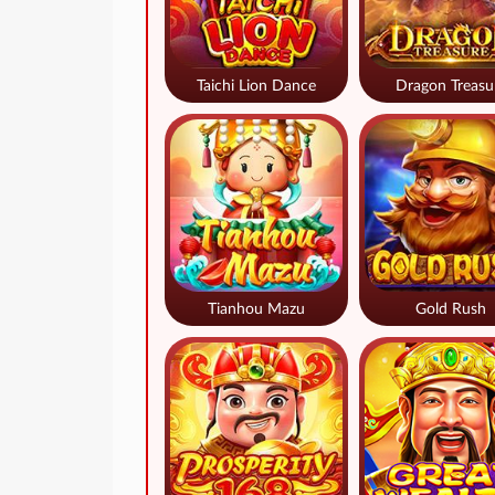
Taichi Lion Dance
Dragon Treasu
Tianhou Mazu
Gold Rush