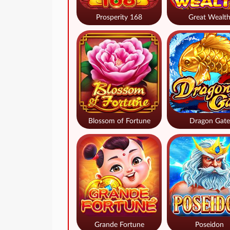
Prosperity 168
Great Wealt
Blossom of Fortune
Dragon Gate
Grande Fortune
Poseidon