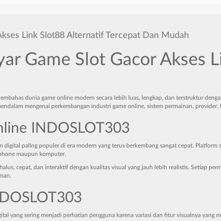
ses Link Slot88 Alternatif Tercepat Dan Mudah
 Game Slot Gacor Akses Lin
embahas dunia game online modern secara lebih luas, lengkap, dan terstruktur den
endalam mengenai perkembangan industri game online, sistem permainan, provider, 
nline INDOSLOT303
ran digital paling populer di era modern yang terus berkembang sangat cepat. Platf
rtphone maupun komputer.
s, cepat, dan interaktif dengan kualitas visual yang jauh lebih realistis. Setiap 
aman.
INDOSLOT303
 yang sering menjadi perhatian pengguna karena variasi dan fitur visualnya yang mode