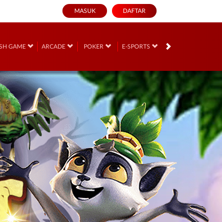
MASUK
DAFTAR
SH GAME
ARCADE
POKER
E-SPORTS
SABUNG AYAM