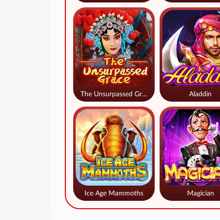
The Unsurpassed Grace
Aladdin
Ice Age Mammoths
Magician