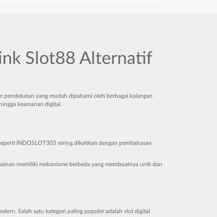
k Slot88 Alternatif
gan pendekatan yang mudah dipahami oleh berbagai kalangan
hingga keamanan digital.
orm seperti INDOSLOT303 sering dikaitkan dengan pembahasan
permainan memiliki mekanisme berbeda yang membuatnya unik dan
rn. Salah satu kategori paling populer adalah slot digital