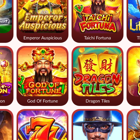
Emperor Auspicious
Taichi Fortuna
T
ion
God Of Fortune
Dragon Tiles