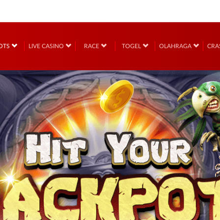
OTS
LIVE CASINO
RACE
TOGEL
OLAHRAGA
CRA