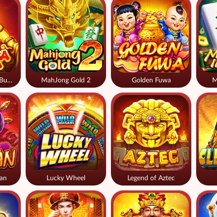
Golden Maitreya Buddha
MahJong Gold 2
Golden Fuwa
M
an
Lucky Wheel
Legend of Aztec