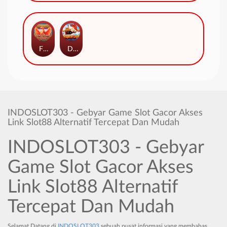
Flying Phoenix
Dragon or Crash
INDOSLOT303 - Gebyar Game Slot Gacor Akses
Link Slot88 Alternatif Tercepat Dan Mudah
INDOSLOT303 - Gebyar
Game Slot Gacor Akses
Link Slot88 Alternatif
Tercepat Dan Mudah
Selamat Datang di
INDOSLOT303
sebuah pusat informasi yang membahas