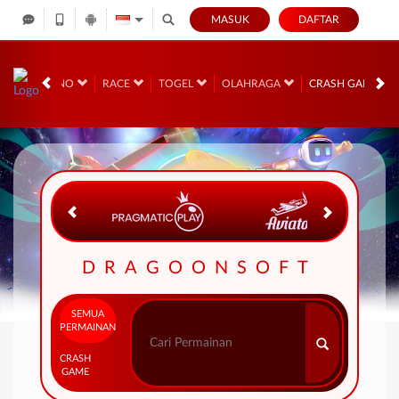
MASUK
DAFTAR
LIVE CASINO
RACE
TOGEL
OLAHRAGA
CRASH GAME
DRAGOONSOFT
SEMUA
PERMAINAN
CRASH
GAME