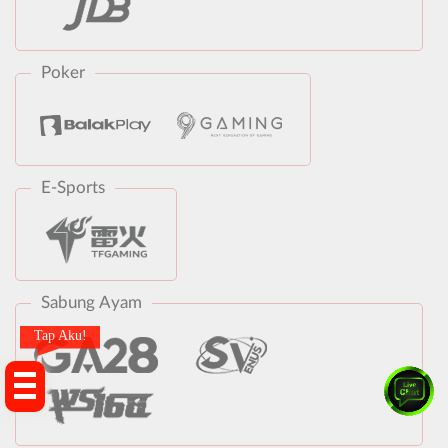
Poker
E-Sports
Sabung Ayam
Tap Aku!