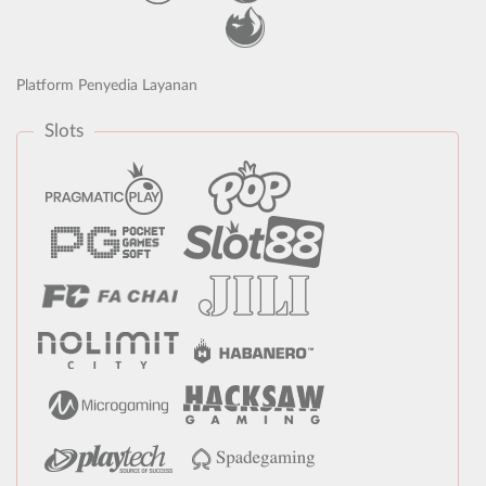
Platform Penyedia Layanan
Slots