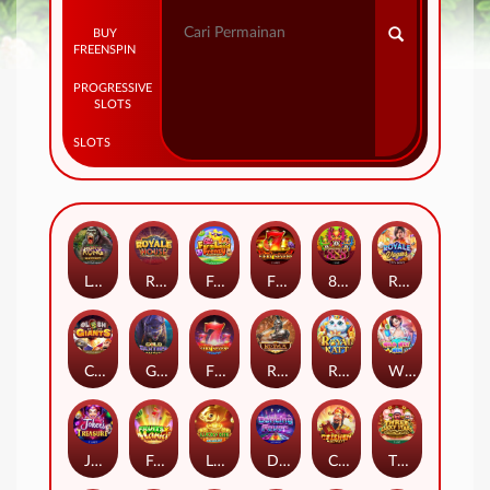
BUY
FREENSPIN
PROGRESSIVE
SLOTS
SLOTS
Legacy of Kong Maxways
Royale House
Farmland Frenzy Maxways
Fiery Sevens
888
Royale Vegas
Clash of the Giants
Gold Panther Maxways
Fiery Sevens Exclusive
Roma
Royal Katt
Wild Wet Win
Jokers Treasure
Fruits Mania
Lucky Koi Exclusive
Dancing Fever
Caishen
Three Lucky Stars