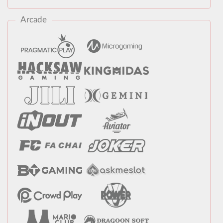
Arcade