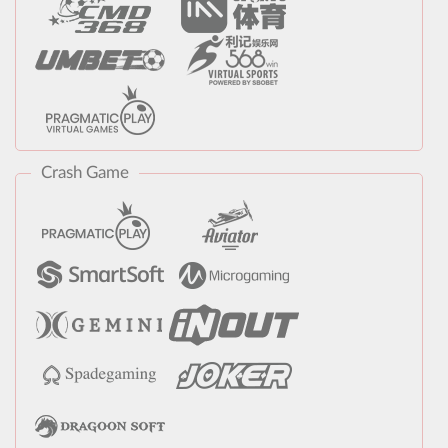
Crash Game