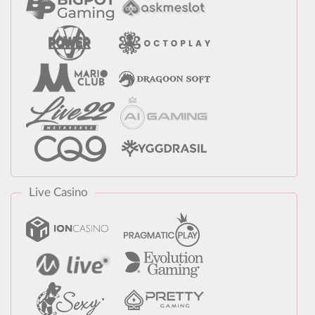
Live Casino