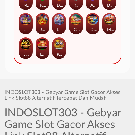
Magical Lamp
King Pharaoh
Dragon Gold
Rabbit Riches
Adventure Iceland
Double Fortune
Lucky Feng Shui
Journey to the Wild
Love Idol
Great Stars
Double Flame
Mr Chu Tycoon
5 Fortune SA
Lucky Meow
Panda Opera
INDOSLOT303 - Gebyar Game Slot Gacor Akses
Link Slot88 Alternatif Tercepat Dan Mudah
INDOSLOT303 - Gebyar
Game Slot Gacor Akses