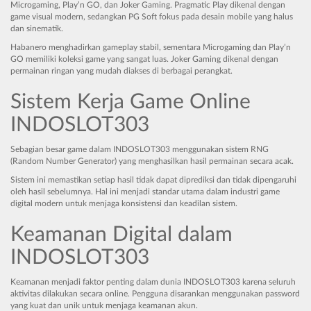
Microgaming, Play’n GO, dan Joker Gaming. Pragmatic Play dikenal dengan
game visual modern, sedangkan PG Soft fokus pada desain mobile yang halus
dan sinematik.
Habanero menghadirkan gameplay stabil, sementara Microgaming dan Play’n
GO memiliki koleksi game yang sangat luas. Joker Gaming dikenal dengan
permainan ringan yang mudah diakses di berbagai perangkat.
Sistem Kerja Game Online
INDOSLOT303
Sebagian besar game dalam INDOSLOT303 menggunakan sistem RNG
(Random Number Generator) yang menghasilkan hasil permainan secara acak.
Sistem ini memastikan setiap hasil tidak dapat diprediksi dan tidak dipengaruhi
oleh hasil sebelumnya. Hal ini menjadi standar utama dalam industri game
digital modern untuk menjaga konsistensi dan keadilan sistem.
Keamanan Digital dalam
INDOSLOT303
Keamanan menjadi faktor penting dalam dunia INDOSLOT303 karena seluruh
aktivitas dilakukan secara online. Pengguna disarankan menggunakan password
yang kuat dan unik untuk menjaga keamanan akun.