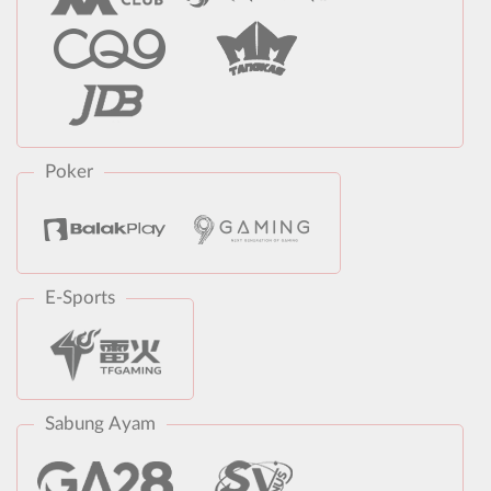
Poker
E-Sports
Sabung Ayam