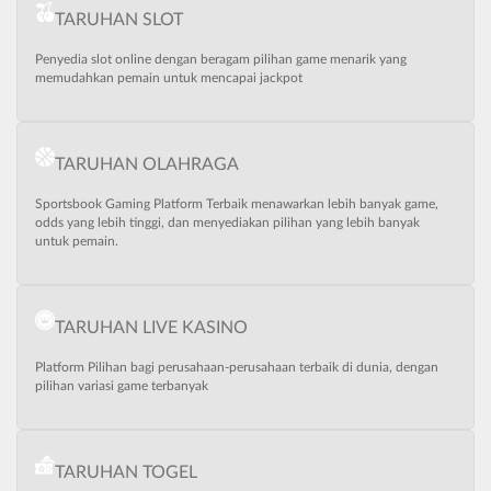
TARUHAN SLOT
Penyedia slot online dengan beragam pilihan game menarik yang
memudahkan pemain untuk mencapai jackpot
TARUHAN OLAHRAGA
Sportsbook Gaming Platform Terbaik menawarkan lebih banyak game,
odds yang lebih tinggi, dan menyediakan pilihan yang lebih banyak
untuk pemain.
TARUHAN LIVE KASINO
Platform Pilihan bagi perusahaan-perusahaan terbaik di dunia, dengan
pilihan variasi game terbanyak
TARUHAN TOGEL