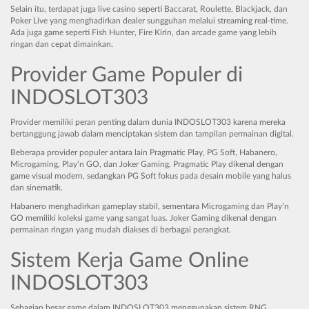
Selain itu, terdapat juga live casino seperti Baccarat, Roulette, Blackjack, dan
Poker Live yang menghadirkan dealer sungguhan melalui streaming real-time.
Ada juga game seperti Fish Hunter, Fire Kirin, dan arcade game yang lebih
ringan dan cepat dimainkan.
Provider Game Populer di
INDOSLOT303
Provider memiliki peran penting dalam dunia INDOSLOT303 karena mereka
bertanggung jawab dalam menciptakan sistem dan tampilan permainan digital.
Beberapa provider populer antara lain Pragmatic Play, PG Soft, Habanero,
Microgaming, Play’n GO, dan Joker Gaming. Pragmatic Play dikenal dengan
game visual modern, sedangkan PG Soft fokus pada desain mobile yang halus
dan sinematik.
Habanero menghadirkan gameplay stabil, sementara Microgaming dan Play’n
GO memiliki koleksi game yang sangat luas. Joker Gaming dikenal dengan
permainan ringan yang mudah diakses di berbagai perangkat.
Sistem Kerja Game Online
INDOSLOT303
Sebagian besar game dalam INDOSLOT303 menggunakan sistem RNG