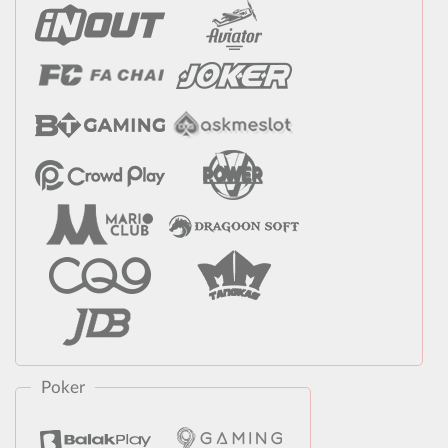
Poker