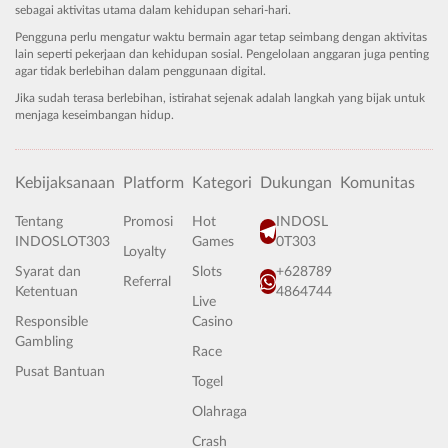
sebagai aktivitas utama dalam kehidupan sehari-hari.
Pengguna perlu mengatur waktu bermain agar tetap seimbang dengan aktivitas
lain seperti pekerjaan dan kehidupan sosial. Pengelolaan anggaran juga penting
agar tidak berlebihan dalam penggunaan digital.
Jika sudah terasa berlebihan, istirahat sejenak adalah langkah yang bijak untuk
menjaga keseimbangan hidup.
Kebijaksanaan
Platform
Kategori
Dukungan
Komunitas
Tentang
Promosi
Hot
INDOSL
INDOSLOT303
Games
0T303
Loyalty
Syarat dan
Slots
+628789
Referral
Ketentuan
4864744
Live
Responsible
Casino
Gambling
Race
Pusat Bantuan
Togel
Olahraga
Crash