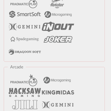
Arcade