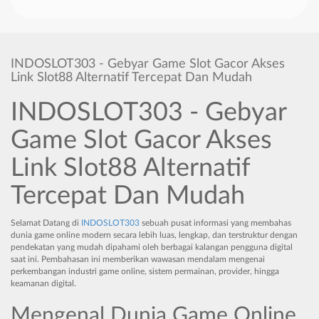
INDOSLOT303 - Gebyar Game Slot Gacor Akses
Link Slot88 Alternatif Tercepat Dan Mudah
INDOSLOT303 - Gebyar
Game Slot Gacor Akses
Link Slot88 Alternatif
Tercepat Dan Mudah
Selamat Datang di
INDOSLOT303
sebuah pusat informasi yang membahas
dunia game online modern secara lebih luas, lengkap, dan terstruktur dengan
pendekatan yang mudah dipahami oleh berbagai kalangan pengguna digital
saat ini. Pembahasan ini memberikan wawasan mendalam mengenai
perkembangan industri game online, sistem permainan, provider, hingga
keamanan digital.
Mengenal Dunia Game Online