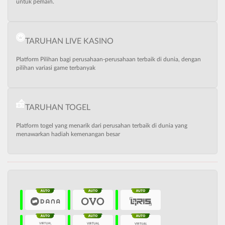
untuk pemain.
TARUHAN LIVE KASINO
Platform Pilihan bagi perusahaan-perusahaan terbaik di dunia, dengan
pilihan variasi game terbanyak
TARUHAN TOGEL
Platform togel yang menarik dari perusahan terbaik di dunia yang
menawarkan hadiah kemenangan besar