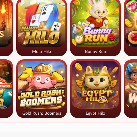
Multi Hilo
Bunny Run
Gold Rush: Boomers
Egypt Hilo