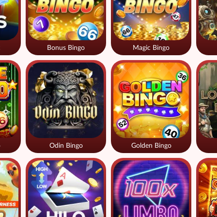
c
Bonus Bingo
Magic Bingo
o
Odin Bingo
Golden Bingo