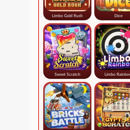
Limbo Gold Rush
Dice
Sweet Scratch
Limbo Rainb