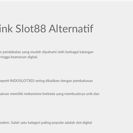
k Slot88 Alternatif
gan pendekatan yang mudah dipahami oleh berbagai kalangan
hingga keamanan digital.
orm seperti INDOSLOT303 sering dikaitkan dengan pembahasan
permainan memiliki mekanisme berbeda yang membuatnya unik dan
rn. Salah satu kategori paling populer adalah slot digital