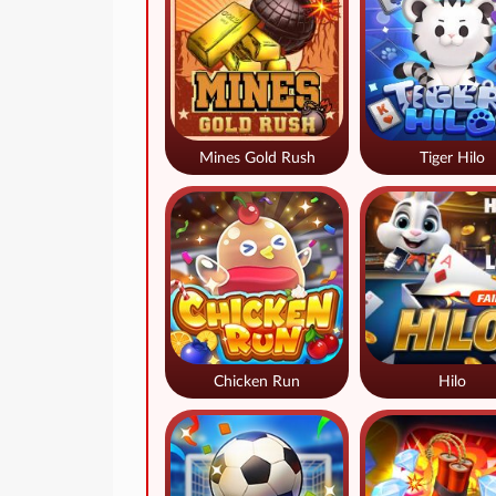
Mines Gold Rush
Tiger Hilo
Chicken Run
Hilo