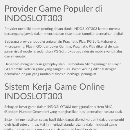
Provider Game Populer di
INDOSLOT303
Provider memiliki peran penting dalam dunia INDOSLOT303 karena mereka
bertanggung jawab dalam menciptakan sistem dan tampilan permainan digital.
Beberapa provider populer antara lain Pragmatic Play, PG Soft, Habanero,
Microgaming, Play’n GO, dan Joker Gaming. Pragmatic Play dikenal dengan
game visual modern, sedangkan PG Soft fokus pada desain mobile yang halus
dan sinematik.
Habanero menghadirkan gameplay stabil, sementara Microgaming dan Play’n
GO memiliki koleksi game yang sangat luas. Joker Gaming dikenal dengan
permainan ringan yang mudah diakses di berbagai perangkat.
Sistem Kerja Game Online
INDOSLOT303
Sebagian besar game dalam INDOSLOT303 menggunakan sistem RNG
(Random Number Generator) yang menghasilkan hasil permainan secara acak.
Sistem ini memastikan setiap hasil tidak dapat diprediksi dan tidak dipengaruhi
oleh hasil sebelumnya. Hal ini menjadi standar utama dalam industri game
digital modern untuk menjaga konsistensi dan keadilan sistem.