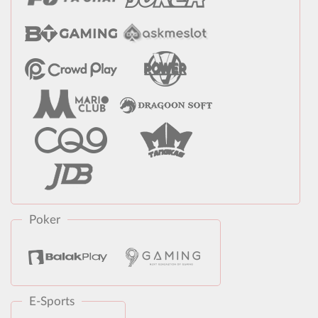
Poker
E-Sports