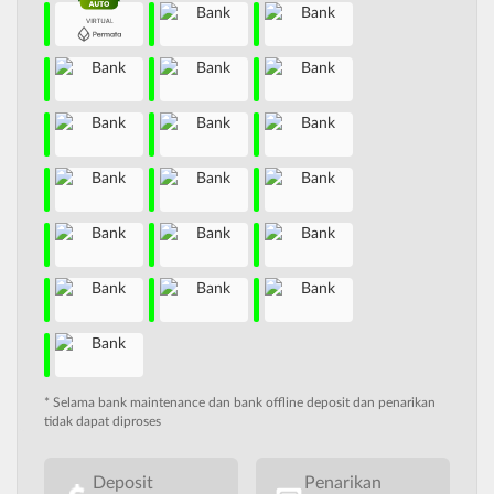
* Selama bank maintenance dan bank offline deposit dan penarikan
tidak dapat diproses
Deposit
Penarikan