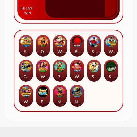
INSTANT
WIN
Fortune Fishing
Dice Pop
WD Golden Fuwa Fishing
Big Button Bash
SoccerX
WD FuWa Fishing
Golden Tyrant Fishing
WD King Kong Fishing
Plinko Pop
WD Nezha Fishing Legend
StrikerX
Soccer Striker
WD Gold Blast Fishing
Fruit Blast
Mine Pop
Nexus Golden Tyrant