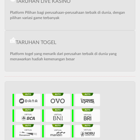
TARUHAN LIVE KASINO
Platform Pilihan bagi perusahaan-perusahaan terbaik di dunia, dengan
pilihan variasi game terbanyak
TARUHAN TOGEL
Platform togel yang menarik dari perusahan terbaik di dunia yang
menawarkan hadiah kemenangan besar