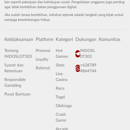
lain seperti pekerjaan dan kehidupan sosial. Pengelolaan anggaran juga penting
agar tidak berlebihan dalam penggunaan digital.
Jika sudah terasa berlebihan, istirahat sejenak adalah langkah yang bijak untuk
menjaga keseimbangan hidup.
Kebijaksanaan
Platform
Kategori
Dukungan
Komunitas
Tentang
Promosi
Hot
INDOSL
INDOSLOT303
Games
0T303
Loyalty
Syarat dan
Slots
+628789
Referral
Ketentuan
4864744
Live
Responsible
Casino
Gambling
Race
Pusat Bantuan
Togel
Olahraga
Crash
Game
Arcade