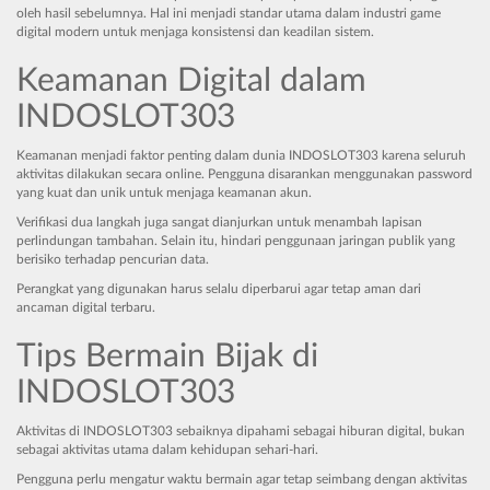
oleh hasil sebelumnya. Hal ini menjadi standar utama dalam industri game
digital modern untuk menjaga konsistensi dan keadilan sistem.
Keamanan Digital dalam
INDOSLOT303
Keamanan menjadi faktor penting dalam dunia INDOSLOT303 karena seluruh
aktivitas dilakukan secara online. Pengguna disarankan menggunakan password
yang kuat dan unik untuk menjaga keamanan akun.
Verifikasi dua langkah juga sangat dianjurkan untuk menambah lapisan
perlindungan tambahan. Selain itu, hindari penggunaan jaringan publik yang
berisiko terhadap pencurian data.
Perangkat yang digunakan harus selalu diperbarui agar tetap aman dari
ancaman digital terbaru.
Tips Bermain Bijak di
INDOSLOT303
Aktivitas di INDOSLOT303 sebaiknya dipahami sebagai hiburan digital, bukan
sebagai aktivitas utama dalam kehidupan sehari-hari.
Pengguna perlu mengatur waktu bermain agar tetap seimbang dengan aktivitas