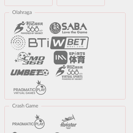
Olahraga
Crash Game