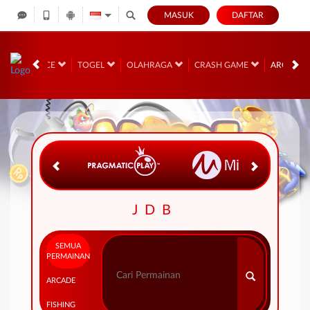
MASUK
DAFTAR
INO
RACE
TOGEL
OLAHRAGA
CRASH GAME
ARCADE
JDB
SEMUA
PERMAINAN
ARCADE
FISHING