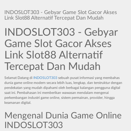
INDOSLOT303 - Gebyar Game Slot Gacor Akses
Link Slot88 Alternatif Tercepat Dan Mudah
INDOSLOT303 - Gebyar
Game Slot Gacor Akses
Link Slot88 Alternatif
Tercepat Dan Mudah
Selamat Datang di
INDOSLOT303
sebuah pusat informasi yang membahas
dunia game online modern secara lebih luas, lengkap, dan terstruktur dengan
pendekatan yang mudah dipahami oleh berbagai kalangan pengguna digital
saat ini. Pembahasan ini memberikan wawasan mendalam mengenai
perkembangan industri game online, sistem permainan, provider, hingga
keamanan digital.
Mengenal Dunia Game Online
INDOSLOT303