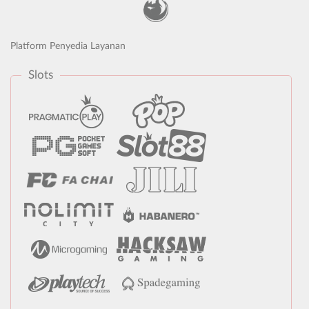
Platform Penyedia Layanan
Slots