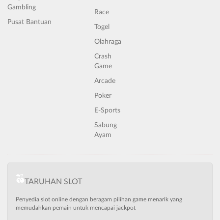
Gambling
Race
Pusat Bantuan
Togel
Olahraga
Crash
Game
Arcade
Poker
E-Sports
Sabung
Ayam
TARUHAN SLOT
Penyedia slot online dengan beragam pilihan game menarik yang
memudahkan pemain untuk mencapai jackpot