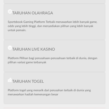
TARUHAN OLAHRAGA
Sportsbook Gaming Platform Terbaik menawarkan lebih banyak game,
odds yang lebih tinggi, dan menyediakan pilihan yang lebih banyak
untuk pemain.
TARUHAN LIVE KASINO
Platform Pilihan bagi perusahaan-perusahaan terbaik di dunia, dengan
pilihan variasi game terbanyak
TARUHAN TOGEL
Platform togel yang menarik dari perusahan terbaik di dunia yang
menawarkan hadiah kemenangan besar