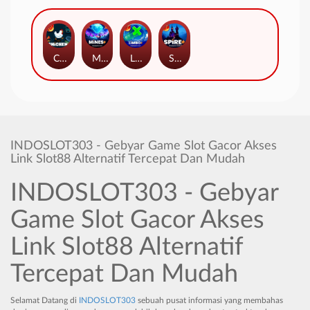
Chicken+
Mines+
Limbo+
Spire+
INDOSLOT303 - Gebyar Game Slot Gacor Akses
Link Slot88 Alternatif Tercepat Dan Mudah
INDOSLOT303 - Gebyar
Game Slot Gacor Akses
Link Slot88 Alternatif
Tercepat Dan Mudah
Selamat Datang di
INDOSLOT303
sebuah pusat informasi yang membahas