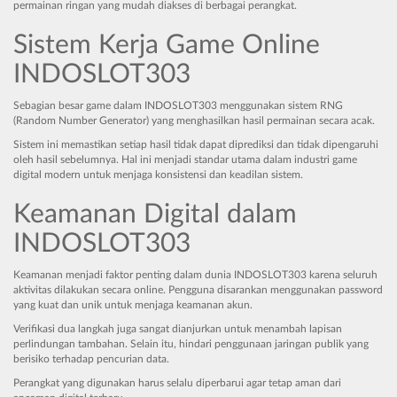
permainan ringan yang mudah diakses di berbagai perangkat.
Sistem Kerja Game Online
INDOSLOT303
Sebagian besar game dalam INDOSLOT303 menggunakan sistem RNG
(Random Number Generator) yang menghasilkan hasil permainan secara acak.
Sistem ini memastikan setiap hasil tidak dapat diprediksi dan tidak dipengaruhi
oleh hasil sebelumnya. Hal ini menjadi standar utama dalam industri game
digital modern untuk menjaga konsistensi dan keadilan sistem.
Keamanan Digital dalam
INDOSLOT303
Keamanan menjadi faktor penting dalam dunia INDOSLOT303 karena seluruh
aktivitas dilakukan secara online. Pengguna disarankan menggunakan password
yang kuat dan unik untuk menjaga keamanan akun.
Verifikasi dua langkah juga sangat dianjurkan untuk menambah lapisan
perlindungan tambahan. Selain itu, hindari penggunaan jaringan publik yang
berisiko terhadap pencurian data.
Perangkat yang digunakan harus selalu diperbarui agar tetap aman dari