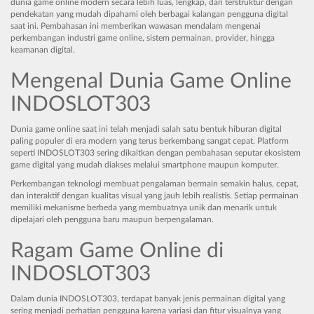
dunia game online modern secara lebih luas, lengkap, dan terstruktur dengan
pendekatan yang mudah dipahami oleh berbagai kalangan pengguna digital
saat ini. Pembahasan ini memberikan wawasan mendalam mengenai
perkembangan industri game online, sistem permainan, provider, hingga
keamanan digital.
Mengenal Dunia Game Online
INDOSLOT303
Dunia game online saat ini telah menjadi salah satu bentuk hiburan digital
paling populer di era modern yang terus berkembang sangat cepat. Platform
seperti INDOSLOT303 sering dikaitkan dengan pembahasan seputar ekosistem
game digital yang mudah diakses melalui smartphone maupun komputer.
Perkembangan teknologi membuat pengalaman bermain semakin halus, cepat,
dan interaktif dengan kualitas visual yang jauh lebih realistis. Setiap permainan
memiliki mekanisme berbeda yang membuatnya unik dan menarik untuk
dipelajari oleh pengguna baru maupun berpengalaman.
Ragam Game Online di
INDOSLOT303
Dalam dunia INDOSLOT303, terdapat banyak jenis permainan digital yang
sering menjadi perhatian pengguna karena variasi dan fitur visualnya yang