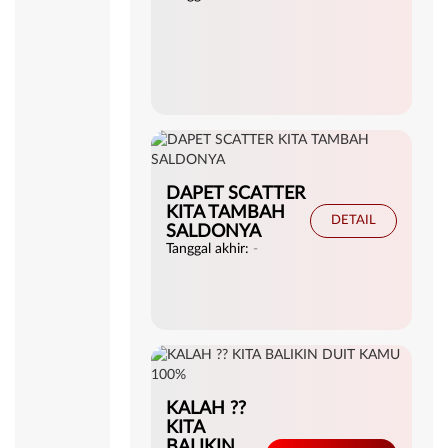
DAPET SCATTER
KITA TAMBAH
DETAIL
SALDONYA
Tanggal akhir:
-
KALAH ??
KITA
BALIKIN