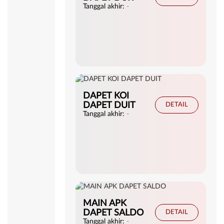
Tanggal akhir:
-
DAPET KOI
DAPET DUIT
DETAIL
Tanggal akhir:
-
MAIN APK
DAPET SALDO
DETAIL
Tanggal akhir:
-