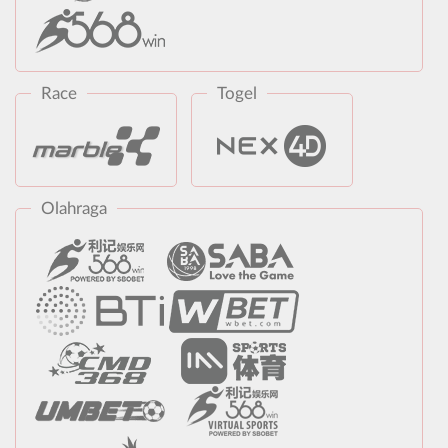
Race
Togel
Olahraga