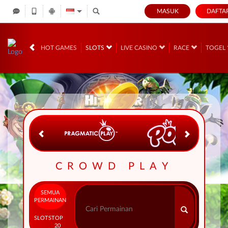
MASUK
DAFTA
IDR
12,743,805,
HOT GAMES
SLOTS
LIVE CASINO
RACE
TOGEL
CROWD PLAY
SEMUA
PERMAINAN
SLOTS
TOP
20