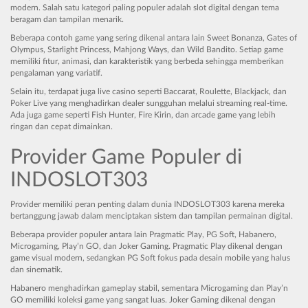
modern. Salah satu kategori paling populer adalah slot digital dengan tema
beragam dan tampilan menarik.
Beberapa contoh game yang sering dikenal antara lain Sweet Bonanza, Gates of
Olympus, Starlight Princess, Mahjong Ways, dan Wild Bandito. Setiap game
memiliki fitur, animasi, dan karakteristik yang berbeda sehingga memberikan
pengalaman yang variatif.
Selain itu, terdapat juga live casino seperti Baccarat, Roulette, Blackjack, dan
Poker Live yang menghadirkan dealer sungguhan melalui streaming real-time.
Ada juga game seperti Fish Hunter, Fire Kirin, dan arcade game yang lebih
ringan dan cepat dimainkan.
Provider Game Populer di
INDOSLOT303
Provider memiliki peran penting dalam dunia INDOSLOT303 karena mereka
bertanggung jawab dalam menciptakan sistem dan tampilan permainan digital.
Beberapa provider populer antara lain Pragmatic Play, PG Soft, Habanero,
Microgaming, Play’n GO, dan Joker Gaming. Pragmatic Play dikenal dengan
game visual modern, sedangkan PG Soft fokus pada desain mobile yang halus
dan sinematik.
Habanero menghadirkan gameplay stabil, sementara Microgaming dan Play’n
GO memiliki koleksi game yang sangat luas. Joker Gaming dikenal dengan