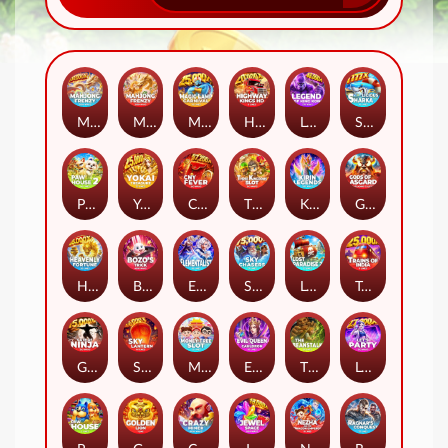
Mahjong Frenzy : Tiles of Fortunes
Mahjong Frenzy
Magic Lamp Carnival
Highway Kings HD
Legend of King Kong
Sharkalicious
Paw House 2
Yokai Treasure
CNY Fever
Three Kingdoms Slot
Kirin Legends
Gods of Asgard
Heavenly Fortune
Bozo's Trick
Elementalist
Sky Chasers
Lost Paradise 2
Trains of India
Gate of Ninja
Sky Lantern
Money Tree Slot
Evil Queen Cauldron
The Beanstalk
Let's Party